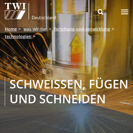

Home
was-wir-tun
forschung-und-entwicklung
technologien
SCHWEISSEN, FÜGEN U
ND SCHNEIDEN