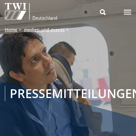

Home
medien-und-events
PRESSEMITTEILUNGE