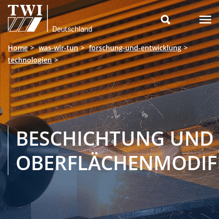

Home
was-wir-tun
forschung-und-entwicklung
technologien
BESCHICHTUNG UND
OBERFLÄCHENMODIF