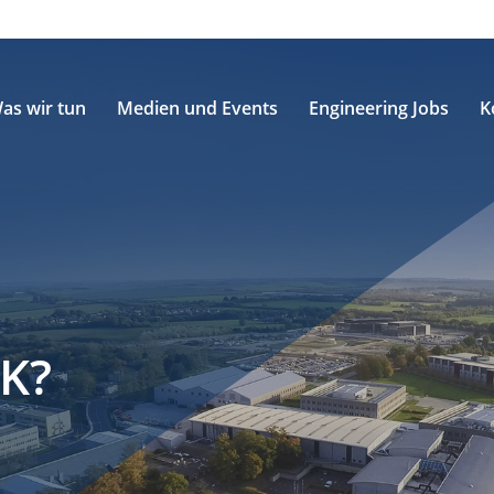
as wir tun
Medien und Events
Engineering Jobs
K
K?