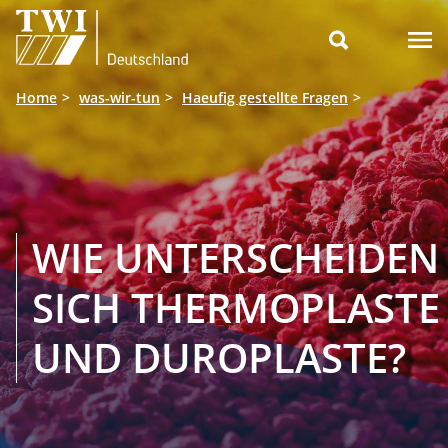

Home
was-wir-tun
Haeufig gestellte Fragen
WIE UNTERSCHEIDEN
SICH THERMOPLASTE
UND DUROPLASTE?