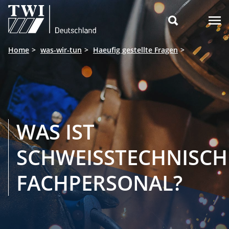

Home
was-wir-tun
Haeufig gestellte Fragen
WAS IST
SCHWEISSTECHNISCH
FACHPERSONAL?