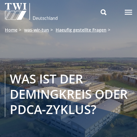

Home
was-wir-tun
Haeufig gestellte Fragen
WAS IST DER
DEMINGKREIS ODER
PDCA-ZYKLUS?