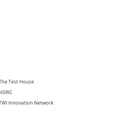
The Test House
NSIRC
TWI Innovation Network