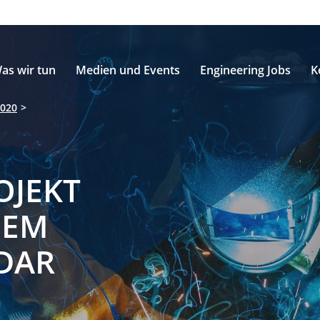
as wir tun
Medien und Events
Engineering Jobs
K
020
OJEKT
DEM
DAR