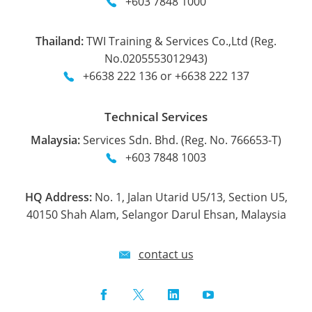
+603 7848 1000
Thailand:
TWI Training & Services Co.,Ltd (Reg.
No.0205553012943)
+6638 222 136 or +6638 222 137
Technical Services
Malaysia:
Services Sdn. Bhd. (Reg. No. 766653-T)
+603 7848 1003
HQ Address:
No. 1, Jalan Utarid U5/13, Section U5,
40150 Shah Alam, Selangor Darul Ehsan, Malaysia
contact us
Facebook
Twitter
LinkedIn
YouTube