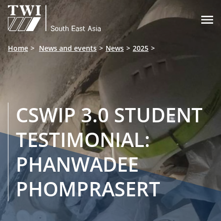

Home
News and events
News
2025
CSWIP 3.0 STUDENT
TESTIMONIAL:
PHANWADEE
PHOMPRASERT