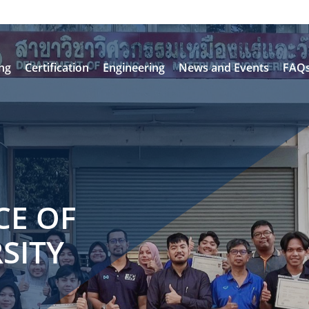
ing
Certification
Engineering
News and Events
FAQ
CE OF
SITY