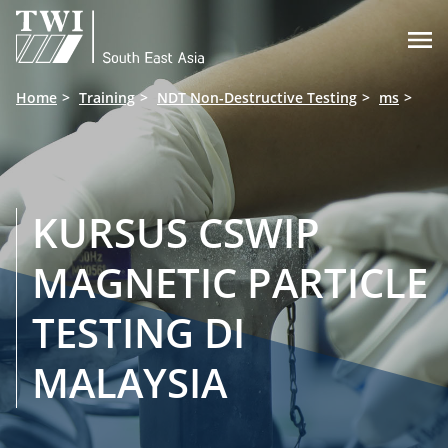

Home
Training
NDT Non-Destructive Testing
ms
KURSUS CSWIP
MAGNETIC PARTICLE
TESTING DI
MALAYSIA