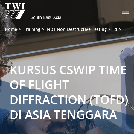

Home
Training
NDT Non-Destructive Testing
id
KURSUS CSWIP TIME
OF FLIGHT
DIFFRACTION (TOFD)
DI ASIA TENGGARA